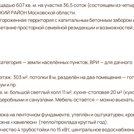
ю 607 кв. м. на участке 36,5 соток (состоящем из четы
КИЙ РАЙОН Московской области.
гороженная территория с капитальным бетонным забором 
етание просторной семейной резиденции и возможностей
категория — земли населённых пунктов, ВРИ — для дачного
ж: 303 м², потолки 8 м, разделён на два помещения — го
ум и пр.
 м: большой светлый холл 11 м², кухня‑столовая 20 м² (кух
рдеробными и санузлами. Мебель остаётся — можно въехать
ка на ленточном фундаменте, утеплён и оштукатурен, кро
кна «хамелеон» (тепло/прохлада круглый год).
ество 4 трубостойки по 15 кВт, центральное водоснабжен