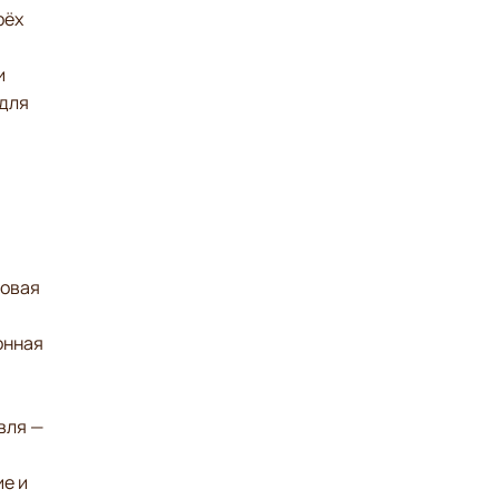
рёх
и
 для
товая
онная
вля —
ие и