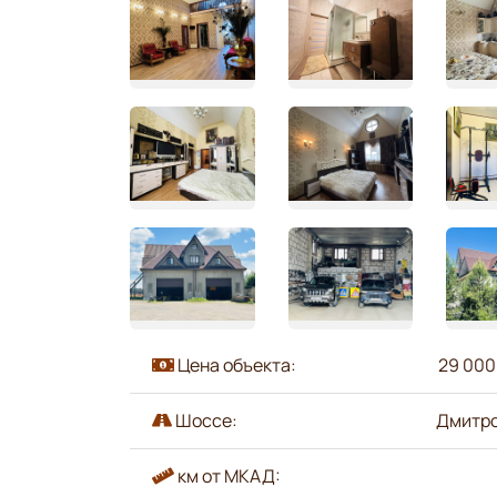
Цена объекта:
29 000
Шоссе:
Дмитр
км от МКАД: