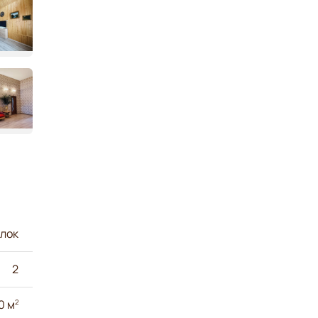
лок
2
0 м
2