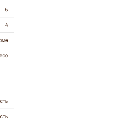
6
4
оме
овое
сть
сть