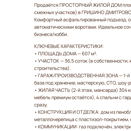
Продаётся ПРОСТОРНЫЙ ЖИЛОЙ ДОМ площадь
смежных участков) в ГРИШИНО ДМИТРОВС
Комфортный асфальтированный подъезд, о
автоматическими воротами. Идеальное соч
бизнеса/хобби.
КЛЮЧЕВЫЕ ХАРАКТЕРИСТИКИ:
• ПЛОЩАДЬ ДОМА — 607 м².
• УЧАСТОК — 36,5 соток (в собственности, 
строительства).
• ГАРАЖ/ПРОИЗВОДСТВЕННАЯ ЗОНА — 1-й эта
база под хранение, мастерскую, СТО, шоу‑р
• ЖИЛАЯ ЧАСТЬ (2-й этаж, мансарда) 304 кв.
мебель премиум остаётся), 4 спальни с га
сразу.
• КОНСТРУКЦИЯ И ОТДЕЛКА: дом из пенобло
металлочерепица с пластизол‑покрытием, о
• КОММУНИКАЦИИ: газ подключён, электрич