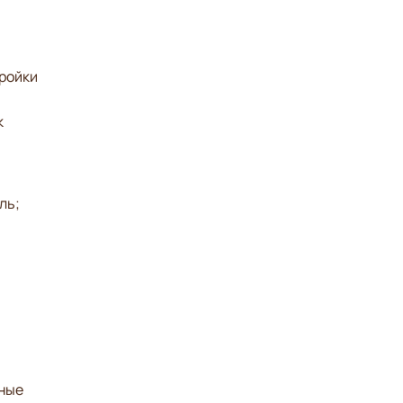
тройки
к
ль;
ьные