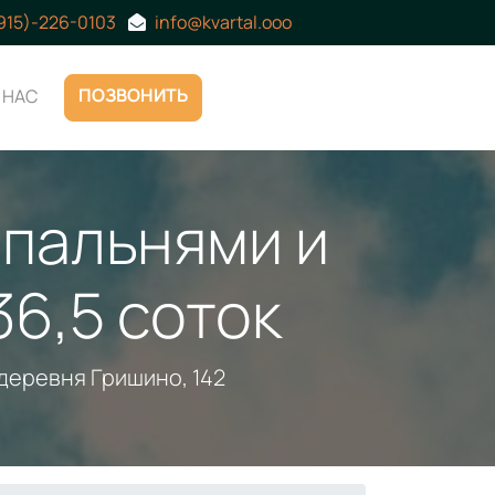
(915)-226-0103
info@kvartal.ooo
ПОЗВОНИТЬ
 НАС
спальнями и
36,5 соток
деревня Гришино, 142