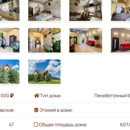
 000
Тип дома:
Пенобетонный б
овское
Этажей в доме:
47
Общая площадь дома:
607,