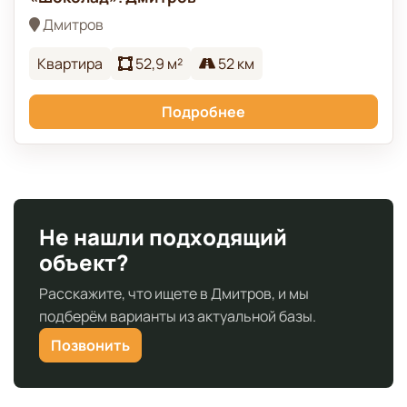
Дмитров
Квартира
52,9 м²
52 км
Подробнее
Не нашли подходящий
объект?
Расскажите, что ищете в Дмитров, и мы
подберём варианты из актуальной базы.
Позвонить