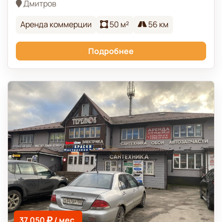
Дмитров
Аренда коммерции
50 м²
56 км
Подробнее
37 050
/ мес.