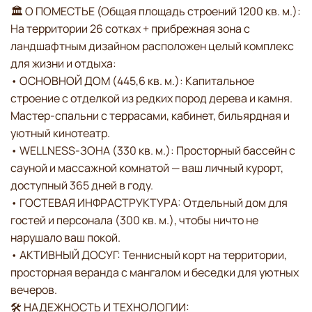
🏛 О ПОМЕСТЬЕ (Общая площадь строений 1200 кв. м.):
На территории 26 сотках + прибрежная зона с
ландшафтным дизайном расположен целый комплекс
для жизни и отдыха:
• ОСНОВНОЙ ДОМ (445,6 кв. м.): Капитальное
строение с отделкой из редких пород дерева и камня.
Мастер-спальни с террасами, кабинет, бильярдная и
уютный кинотеатр.
• WELLNESS-ЗОНА (330 кв. м.): Просторный бассейн с
сауной и массажной комнатой — ваш личный курорт,
доступный 365 дней в году.
• ГОСТЕВАЯ ИНФРАСТРУКТУРА: Отдельный дом для
гостей и персонала (300 кв. м.), чтобы ничто не
нарушало ваш покой.
• АКТИВНЫЙ ДОСУГ: Теннисный корт на территории,
просторная веранда с мангалом и беседки для уютных
вечеров.
🛠 НАДЕЖНОСТЬ И ТЕХНОЛОГИИ: