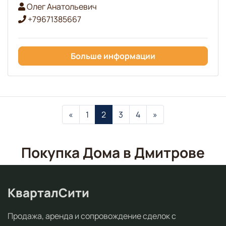
Олег Анатольевич
+79671385667
Больше информации
«
1
2
3
4
»
Покупка Дома в Дмитрове
КварталСити
Продажа, аренда и сопровождение сделок с