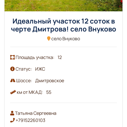
Идеальный участок 12 соток в
черте Дмитрова! село Внуково
село Внуково
Площадь участка:
12
Статус:
ИЖС
Шоссе:
Дмитровское
км от МКАД:
55
Татьяна Сергеевна
+79152260103