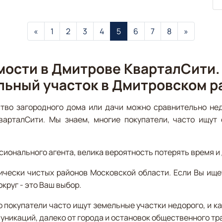
«
1
2
3
4
5
6
7
8
»
мости в Дмитрове КварталСити.
льный участок в Дмитровском р
тво загородного дома или дачи можно сравнительно нед
варталСити. Мы знаем, многие покупатели, часто ищут 
онального агента, велика вероятность потерять время и 
ически чистых районов Московской области. Если Вы ище
круг - это Ваш выбор.
о покупатели часто ищут земельные участки недорого, и к
муникаций, далеко от города и остановок общественного тр