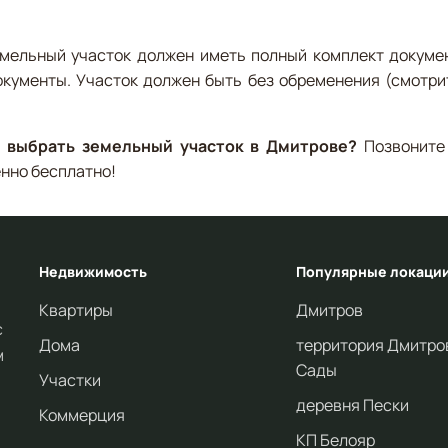
мельный участок должен иметь полный комплект докумен
кументы. Участок должен быть без обременения (смотрит
 выбрать земельный участок в Дмитрове?
Позвоните 
нно бесплатно!
Недвижимость
Популярные локаци
Квартиры
Дмитров
с
Дома
территория Дмитро
м
Сады
Участки
деревня Пески
Коммерция
КП Белояр