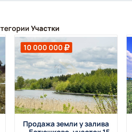
атегории
Участки
10 000 000
Продажа земли у залива
— Батюшково, участок 15