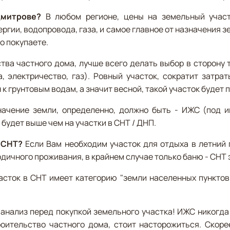
Дмитрове?
В любом регионе, цены на земельный участо
ергии, водопровода, газа, и самое главное от назначения 
о покупаете.
ва частного дома, лучше всего делать выбор в сторону 
 электричество, газ). Ровный участок, сократит затрат
 к грунтовым водам, а значит весной, такой участок будет
ачение земли, определенно, должно быть - ИЖС (под и
 будет выше чем на участки в СНТ / ДНП.
 СНТ?
Если Вам необходим участок для отдыха в летний 
одичного проживания, в крайнем случае только баню - СНТ 
сток в СНТ имеет категорию "земли населенных пунктов"
анализ перед покупкой земельного участка! ИЖС никогда
оительство частного дома, стоит насторожиться. Скоре