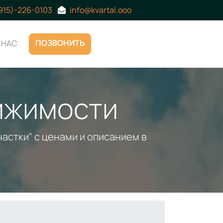
(915)-226-0103
info@kvartal.ooo
ПОЗВОНИТЬ
 НАС
ижимости
астки" с ценами и описанием в