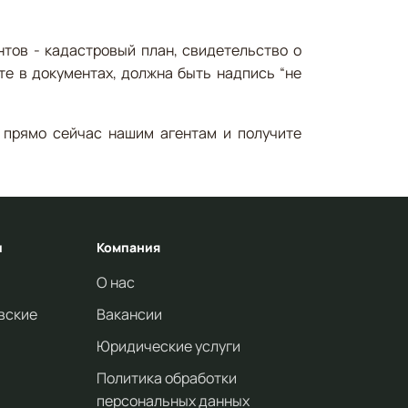
тов - кадастровый план, свидетельство о
е в документах, должна быть надпись “не
прямо сейчас нашим агентам и получите
и
Компания
О нас
вские
Вакансии
Юридические услуги
Политика обработки
персональных данных