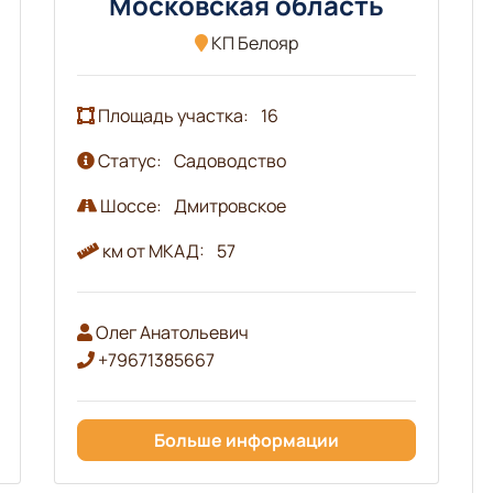
Московская область
КП Белояр
Площадь участка:
16
Статус:
Садоводство
Шоссе:
Дмитровское
км от МКАД:
57
Олег Анатольевич
+79671385667
Больше информации